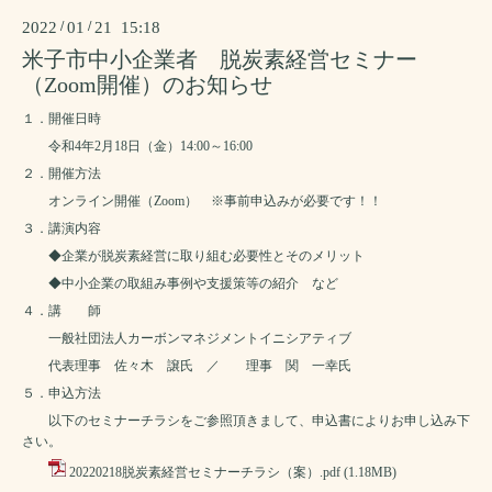
2022
/
01
/
21 15:18
米子市中小企業者 脱炭素経営セミナー
（Zoom開催）のお知らせ
１．開催日時
令和4年2月18日（金）14:00～16:00
２．開催方法
オンライン開催（Zoom） ※事前申込みが必要です！！
３．講演内容
◆企業が脱炭素経営に取り組む必要性とそのメリット
◆中小企業の取組み事例や支援策等の紹介 など
４．講 師
一般社団法人カーボンマネジメントイニシアティブ
代表理事 佐々木 譲氏 ／ 理事 関 一幸氏
５．申込方法
以下のセミナーチラシをご参照頂きまして、申込書によりお申し込み下
さい。
20220218脱炭素経営セミナーチラシ（案）.pdf
(1.18MB)